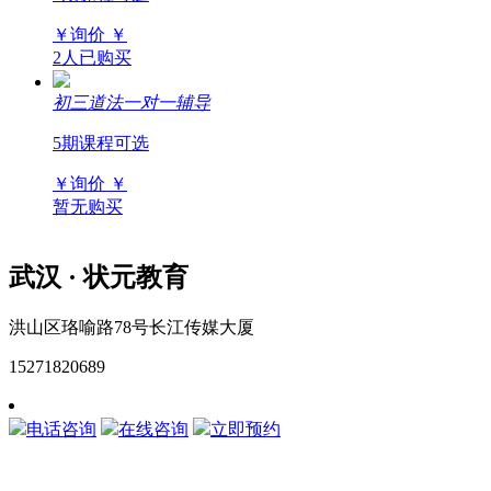
￥询价
￥
2人已购买
初三道法一对一辅导
5期课程可选
￥询价
￥
暂无购买
武汉 · 状元教育
洪山区珞喻路78号长江传媒大厦
15271820689
网站地图
电话咨询
在线咨询
立即预约
15271820689